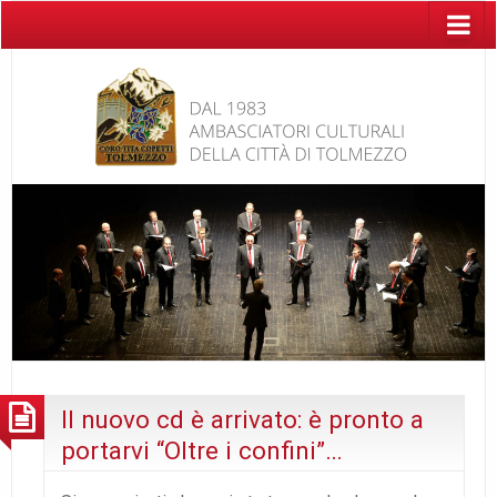
Il nuovo cd è arrivato: è pronto a
portarvi “Oltre i confini”…