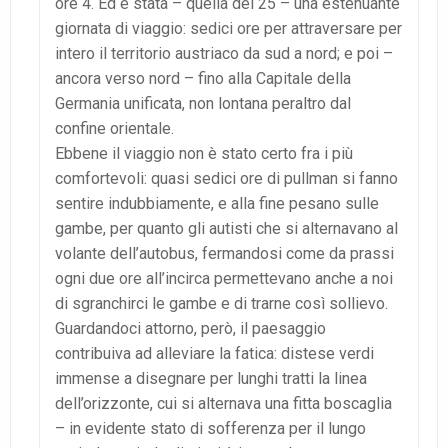
ore 4. Ed è stata – quella del 25 – una estenuante
giornata di viaggio: sedici ore per attraversare per
intero il territorio austriaco da sud a nord; e poi –
ancora verso nord – fino alla Capitale della
Germania unificata, non lontana peraltro dal
confine orientale.
Ebbene il viaggio non è stato certo fra i più
comfortevoli: quasi sedici ore di pullman si fanno
sentire indubbiamente, e alla fine pesano sulle
gambe, per quanto gli autisti che si alternavano al
volante dell’autobus, fermandosi come da prassi
ogni due ore all’incirca permettevano anche a noi
di sgranchirci le gambe e di trarne così sollievo.
Guardandoci attorno, però, il paesaggio
contribuiva ad alleviare la fatica: distese verdi
immense a disegnare per lunghi tratti la linea
dell’orizzonte, cui si alternava una fitta boscaglia
– in evidente stato di sofferenza per il lungo