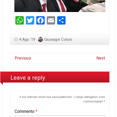
WhatsApp
Twitter
Facebook
Email
Condividi
4 Ago '19
Giuseppe Coloni
Previous
Next
Leave a reply
Il tuo indirizzo email non sarà pubblicato.
I campi obbligatori sono
contrassegnati
*
Commento
*